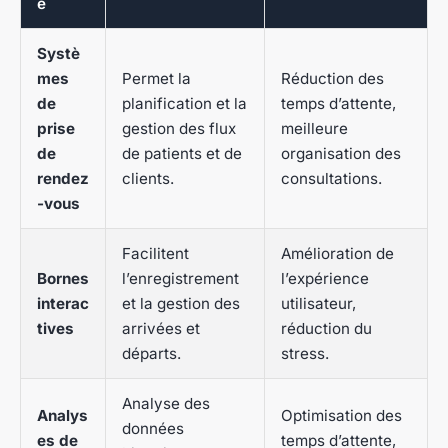
é
Systè
mes
Permet la
Réduction des
de
planification et la
temps d’attente,
prise
gestion des flux
meilleure
de
de patients et de
organisation des
rendez
clients.
consultations.
-vous
Facilitent
Amélioration de
Bornes
l’enregistrement
l’expérience
interac
et la gestion des
utilisateur,
tives
arrivées et
réduction du
départs.
stress.
Analyse des
Analys
Optimisation des
données
es de
temps d’attente,